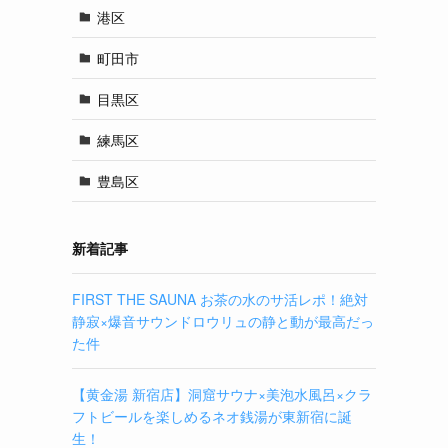
港区
町田市
目黒区
練馬区
豊島区
新着記事
FIRST THE SAUNA お茶の水のサ活レポ！絶対
静寂×爆音サウンドロウリュの静と動が最高だっ
た件
【黄金湯 新宿店】洞窟サウナ×美泡水風呂×クラ
フトビールを楽しめるネオ銭湯が東新宿に誕
生！