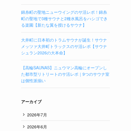
錦糸町の聖地ニューウイングのサ活レポ！錦糸
町の聖地で3種サウナと2種水風呂をハシゴでき
る楽園【新たな翼を授けるサウナ】
大井町に日本初のトラムサウナが誕生！サウナ
メッツァ大井町トラックスのサ活レポ【サウナ
シュラン2026の大本命】
【高輪SAUNAS】ニュウマン高輪にオープンし
た都市型リトリートのサ活レポ｜9つのサウナ室
は個性派揃い
アーカイブ
2026年7月
2026年6月