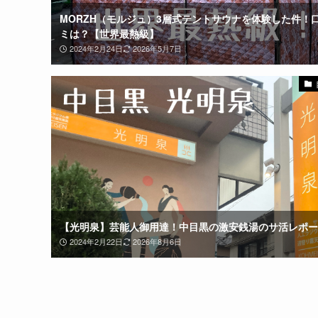
MORZH（モルジュ）3層式テントサウナを体験した件！
ミは？【世界最熱級】
2024年2月24日
2026年5月7日
【光明泉】芸能人御用達！中目黒の激安銭湯のサ活レポー
2024年2月22日
2026年8月6日