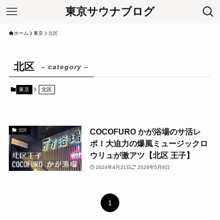
東京サウナブログ
ホーム
東京
北区
北区
– category –
東京
北区
COCOFURO かが浴場のサ活レ
北区
ポ！大迫力の爆風ミュージックロ
ウリュが激アツ【北区 王子】
2024年4月21日
2026年5月8日
1