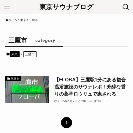
東京サウナブログ
ホーム
東京
三鷹市
三鷹市
– category –
東京
三鷹市
【FLOBA】三鷹駅1分にある複合
三鷹市
温浴施設のサウナレポ！芳醇な香
りの薬草ロウリュで癒される
2025年1月7日
2026年5月10日
1