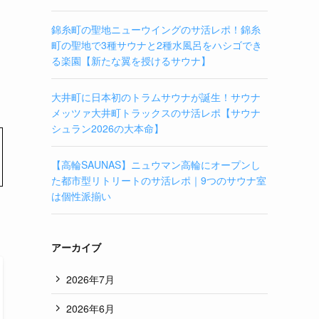
錦糸町の聖地ニューウイングのサ活レポ！錦糸
町の聖地で3種サウナと2種水風呂をハシゴでき
る楽園【新たな翼を授けるサウナ】
大井町に日本初のトラムサウナが誕生！サウナ
メッツァ大井町トラックスのサ活レポ【サウナ
シュラン2026の大本命】
【高輪SAUNAS】ニュウマン高輪にオープンし
た都市型リトリートのサ活レポ｜9つのサウナ室
は個性派揃い
アーカイブ
2026年7月
2026年6月