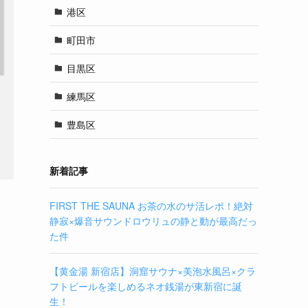
港区
町田市
目黒区
練馬区
豊島区
新着記事
FIRST THE SAUNA お茶の水のサ活レポ！絶対
静寂×爆音サウンドロウリュの静と動が最高だっ
た件
【黄金湯 新宿店】洞窟サウナ×美泡水風呂×クラ
フトビールを楽しめるネオ銭湯が東新宿に誕
生！