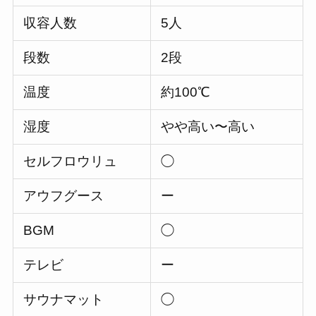
収容人数
5人
段数
2段
温度
約100℃
湿度
やや高い〜高い
セルフロウリュ
◯
アウフグース
ー
BGM
◯
テレビ
ー
サウナマット
◯