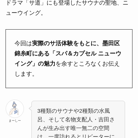
ドラマ「サ道」にも登場したサウナの聖地、ニ
ューウイング。
今回は
実際のサ活体験をもとに、墨田区
錦糸町にある「スパ＆カプセル ニューウ
イング」の魅力
を余すところなくお伝え
します。
3種類のサウナや2種類の水風
呂、そして名物支配人・吉田さ
まーしー
んが生み出す唯一無二の空間
は、一度訪れるとリピーターに