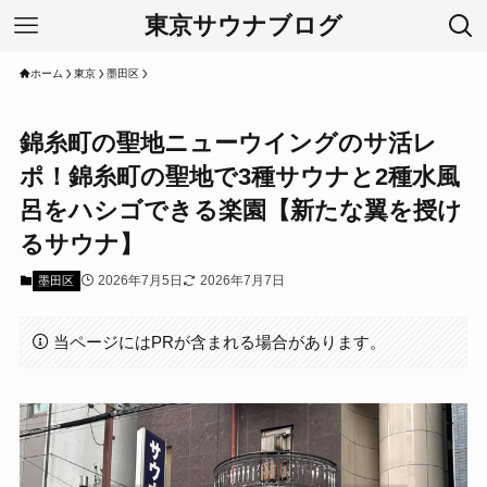
東京サウナブログ
ホーム
東京
墨田区
錦糸町の聖地ニューウイングのサ活レ
ポ！錦糸町の聖地で3種サウナと2種水風
呂をハシゴできる楽園【新たな翼を授け
るサウナ】
2026年7月5日
2026年7月7日
墨田区
当ページにはPRが含まれる場合があります。