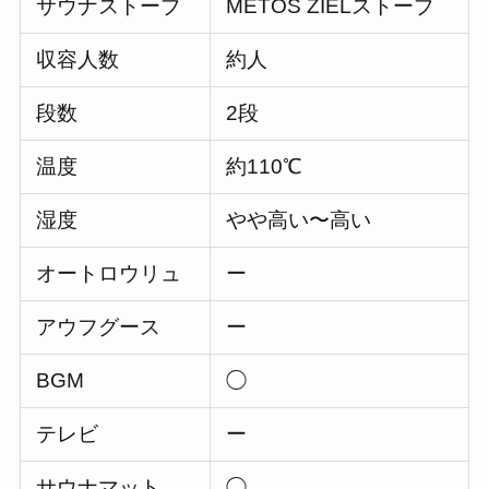
サウナストーブ
METOS ZIELストーブ
収容人数
約人
段数
2段
温度
約110℃
湿度
やや高い〜高い
オートロウリュ
ー
アウフグース
ー
BGM
◯
テレビ
ー
サウナマット
◯