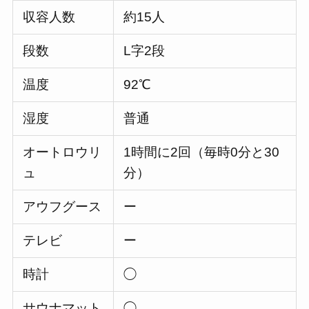
収容人数
約15人
段数
L字2段
温度
92℃
湿度
普通
オートロウリ
1時間に2回（毎時0分と30
ュ
分）
アウフグース
ー
テレビ
ー
時計
◯
サウナマット
◯